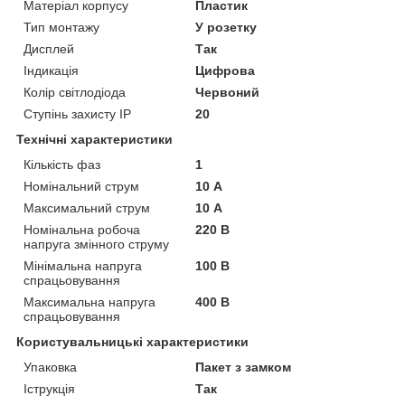
Матеріал корпусу
Пластик
Тип монтажу
У розетку
Дисплей
Так
Індикація
Цифрова
Колір світлодіода
Червоний
Ступінь захисту IP
20
Технічні характеристики
Кількість фаз
1
Номінальний струм
10 А
Максимальний струм
10 А
Номінальна робоча
220 В
напруга змінного струму
Мінімальна напруга
100 В
спрацьовування
Максимальна напруга
400 В
спрацьовування
Користувальницькі характеристики
Упаковка
Пакет з замком
Іструкція
Так