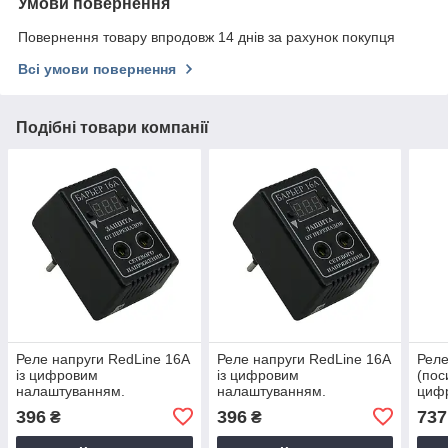
Умови повернення
Повернення товару впродовж 14 днів за рахунок покупця
Всі умови повернення
Подібні товари компанії
Реле напруги RedLine 16А
Реле напруги RedLine 16А
Реле
із цифровим
із цифровим
(пос
налаштуванням.
налаштуванням.
циф
нала
396
396
737
₴
₴
терм