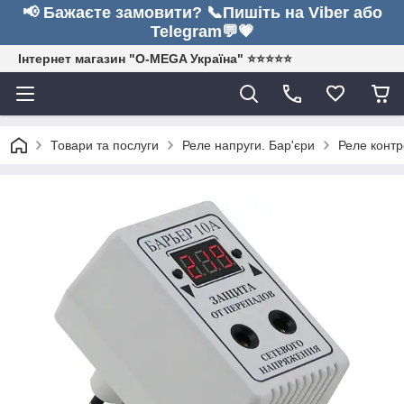
📢 Бажаєте замовити? 📞Пишіть на Viber або
Telegram💬💗
Інтернет магазин "O-MEGA Україна" ⭐⭐⭐⭐⭐
Товари та послуги
Реле напруги. Бар'єри
Реле контр