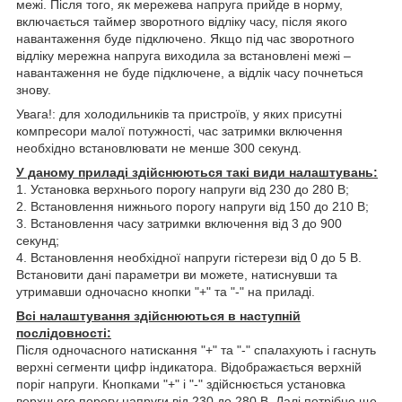
межі. Після того, як мережева напруга прийде в норму,
включається таймер зворотного відліку часу, після якого
навантаження буде підключено. Якщо під час зворотного
відліку мережна напруга виходила за встановлені межі –
навантаження не буде підключене, а відлік часу почнеться
знову.
Увага!: для холодильників та пристроїв, у яких присутні
компресори малої потужності, час затримки включення
необхідно встановлювати не менше 300 секунд.
У даному приладі здійснюються такі види налаштувань:
1. Установка верхнього порогу напруги від 230 до 280 В;
2. Встановлення нижнього порогу напруги від 150 до 210 В;
3. Встановлення часу затримки включення від 3 до 900
секунд;
4. Встановлення необхідної напруги гістерези від 0 до 5 В.
Встановити дані параметри ви можете, натиснувши та
утримавши одночасно кнопки "+" та "-" на приладі.
Всі налаштування здійснюються в наступній
послідовності:
Після одночасного натискання "+" та "-" спалахують і гаснуть
верхні сегменти цифр індикатора. Відображається верхній
поріг напруги. Кнопками "+" і "-" здійснюється установка
верхнього порогу напруги від 230 до 280 В. Далі потрібно ще