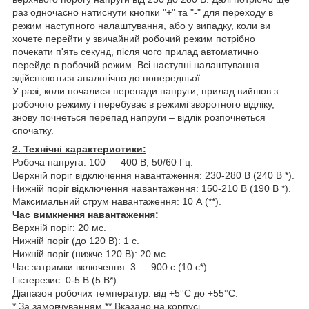
раз одночасно натиснути кнопки "+" та "-" для переходу в
режим наступного налаштування, або у випадку, коли ви
хочете перейти у звичайний робочий режим потрібно
почекати п'ять секунд, після чого прилад автоматично
перейде в робочий режим. Всі наступні налаштування
здійснюються аналогічно до попередньої.
У разі, коли почалися перепади напруги, прилад вийшов з
робочого режиму і перебуває в режимі зворотного відліку,
знову почнеться перепад напруги – відлік розпочнеться
спочатку.
2. Технічні характеристики:
Робоча напруга: 100 ― 400 В, 50/60 Гц.
Верхній поріг відключення навантаження: 230-280 В (240 В *).
Нижній поріг відключення навантаження: 150-210 В (190 В *).
Максимальний струм навантаження: 10 А (**).
Час вимкнення навантаження:
Верхній поріг: 20 мс.
Нижній поріг (до 120 В): 1 с.
Нижній поріг (нижче 120 В): 20 мс.
Час затримки включення: 3 ― 900 с (10 с*).
Гістерезиc: 0-5 В (5 В*).
Діапазон робочих температур: від +5°С до +55°С.
* За замовчуванням ** Вказано на корпусі.