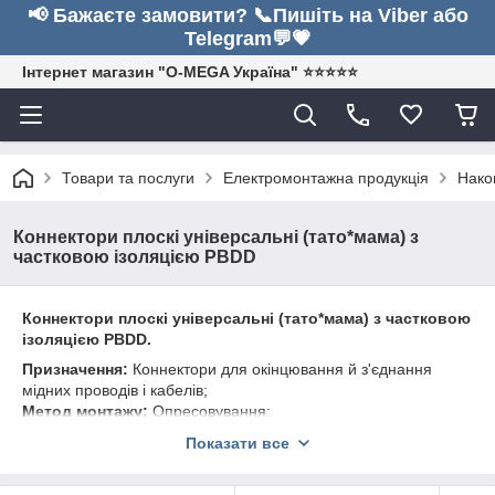
📢 Бажаєте замовити? 📞Пишіть на Viber або
Telegram💬💗
Інтернет магазин "O-MEGA Україна" ⭐⭐⭐⭐⭐
Товари та послуги
Електромонтажна продукція
Нако
Коннектори плоскі універсальні (тато*мама) з
частковою ізоляцією PBDD
Коннектори плоскі універсальні (тато*мама) з частковою
ізоляцією PBDD.
Призначення:
Коннектори для окінцювання й з'єднання
мідних проводів і кабелів;
Метод монтажу:
Опресовування;
Матеріал виготовлення:
Мідь з електролітичним лужением,
Показати все
ізоляція – полімер (не підтримує процес горіння).
Маркування:
Перша цифра означає середнє перетин