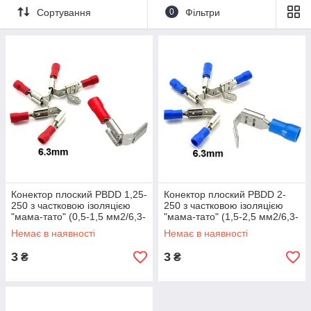
кабелю, на яку розрахований даний коннектор.
Сортування
0
Фільтри
Три цифри після тире в зашифрованому вигляді означають
ширину контактної частини конектора: «250» - ширина 6,3 мм
Цифра, зазначена в дужках обозначет товщину контактної
частини (5)- 0,5 мм, (8)- 0,8 мм.
Конектор PBDD – це універсальний коннектор, який має
плоске гніздо і плоский штир, тому може виконувати функції і
«мами» і «тата» (навіть одночасно).
Конектор плоский PBDD 1,25-
Конектор плоский PBDD 2-
250 з частковою ізоляцією
250 з частковою ізоляцією
"мама-тато" (0,5-1,5 мм2/6,3-
"мама-тато" (1,5-2,5 мм2/6,3-
0,8 мм)
0,8 мм)
Немає в наявності
Немає в наявності
3
3
₴
₴