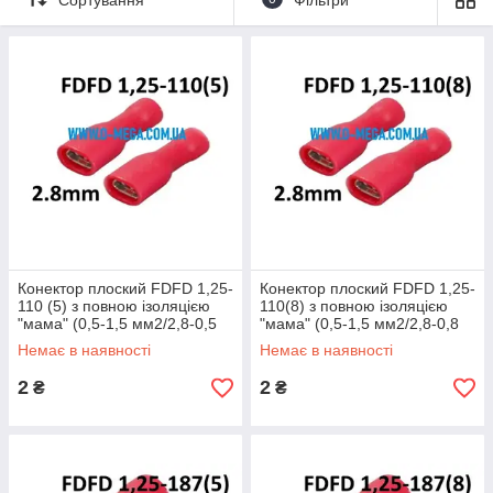
ширину контактної частини конектора: «110» - ширина 2,8
мм, «187» - ширина 4,8 мм, «250» - ширина 6,3 мм
Цифра, зазначена в дужках означає товщину контактної
частини (5)- 0,5 мм, (8)- 0,8 мм.
Даний вид коннекторів відрізняється від коннекторів плоских з
частковою ізоляцією (FDD) наявністю повної ізоляції, яка
дозволяє отримати повністю ізольоване швидко
разъединяемое з'єднання проводів, або ізольоване
приєднання до контактних груп з плоскими штирями. Для
з'єднання проводів, коннектори плоскі з повною ізоляцією
FDFD використовуються разом з коннекторами плоскими з
частковою ізоляцією (MDD).
Конектор плоский FDFD 1,25-
Конектор плоский FDFD 1,25-
110 (5) з повною ізоляцією
110(8) з повною ізоляцією
"мама" (0,5-1,5 мм2/2,8-0,5
"мама" (0,5-1,5 мм2/2,8-0,8
мм)
мм)
Немає в наявності
Немає в наявності
2
2
₴
₴