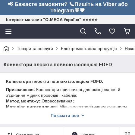
📢 Бажаєте замовити? 📞Пишіть на Viber або
Telegram💬💗
Інтернет магазин "O-MEGA Україна" ⭐⭐⭐⭐⭐
Товари та послуги
Електромонтажна продукція
Нако
Коннектори плоскі з повною ізоляцією FDFD
Коннектори плоскі з повною ізоляцією FDFD.
Призначення:
Коннектори призначені для окінцювання й
з'єднання мідних проводів і кабелів;
Метод монтажу:
Опресовування;
Матеріал виготовлення:
Мідь з електролітичним лужением,
ізоляція – полімер (не підтримує процес горіння).
Показати все
Маркування:
Перша цифра означає середнє перетин
кабелю, на яку розрахований даний коннектор.
Три цифри після тире в зашифрованому вигляді означають
Сортування
0
Фільтри