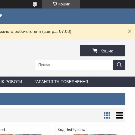
Кошик

жчого робочого дня (завтра, 07.08).
Кошик
ФІК РОБОТИ
ГАРАНТІЯ ТА ПОВЕРНЕННЯ
red
hst2yellow