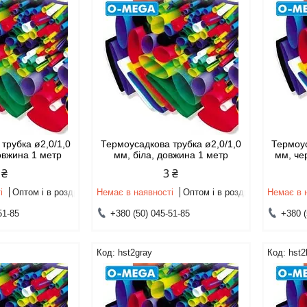
трубка ø2,0/1,0
Термоусадкова трубка ø2,0/1,0
Термоус
овжина 1 метр
мм, біла, довжина 1 метр
мм, че
 ₴
3 ₴
і
Оптом і в роздріб
Немає в наявності
Оптом і в роздріб
Немає в 
51-85
+380 (50) 045-51-85
+380 (
hst2gray
hst2