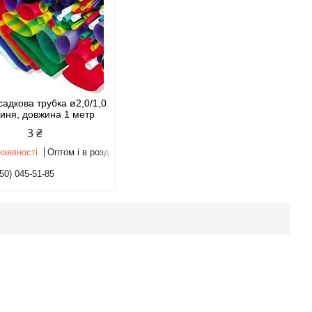
адкова трубка ø2,0/1,0
синя, довжина 1 метр
3 ₴
наявності
Оптом і в роздріб
50) 045-51-85