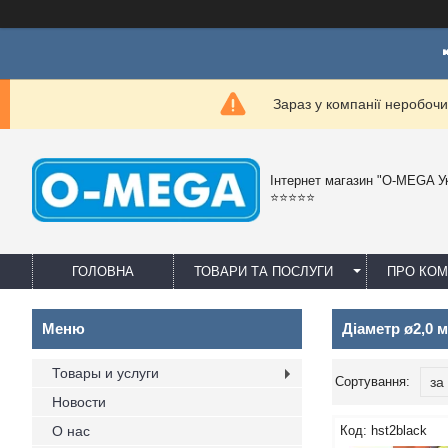
Зараз у компанії неробочи
Інтернет магазин "O-MEGA У
⭐⭐⭐⭐⭐
ГОЛОВНА
ТОВАРИ ТА ПОСЛУГИ
ПРО КО
Діаметр ø2,0 
Товары и услуги
Новости
О нас
hst2black