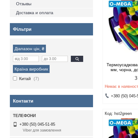
Отзывы
Доставка и оплата
Фільтри
Діапазон цін, ₴
Термоусадкова 
Країна виробник
мм, чорна, д
3
Китай
7
Немає в наявност
+380 (50) 045-
Контакти
hst2green
+380 (50) 045-51-85
Viber для замовлення