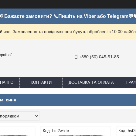
📢 Бажаєте замовити? 📞Пишіть на Viber або Telegram💬
й час. Замовлення та повідомлення будуть оброблені з 10:00 найбли
країна"
+380 (50) 045-51-85
МПАНІЮ
КОНТАКТИ
ДОСТАВКА ТА ОПЛАТА
ГРА
мм, синя
hst2white
hst2