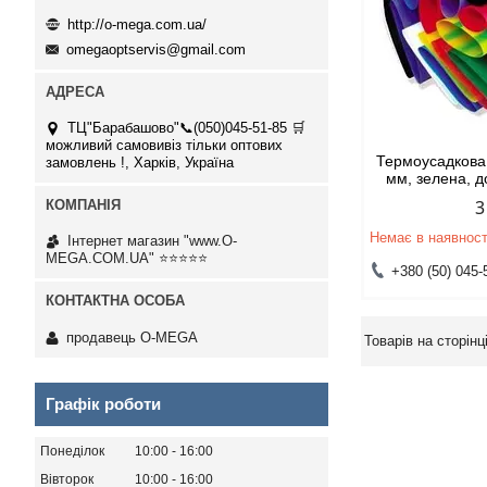
http://o-mega.com.ua/
omegaoptservis@gmail.com
ТЦ"Барабашово"📞(050)045-51-85 🛒
можливий самовивіз тільки оптових
Термоусадкова 
замовлень !, Харків, Україна
мм, зелена, 
3
Немає в наявност
Інтернет магазин "www.O-
MEGA.COM.UA" ⭐⭐⭐⭐⭐
+380 (50) 045-
продавець O-MEGA
Графік роботи
Понеділок
10:00
16:00
Вівторок
10:00
16:00