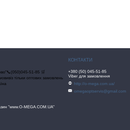
+380 (50) 045-51-85
во"📞(050)045-51-85 🛒
Viber для замовлення
овивіз тільки оптових замовлень
аїна
http://o-mega.com.ua/
omegaoptservis@gmail.com
газин "www.O-MEGA.COM.UA"